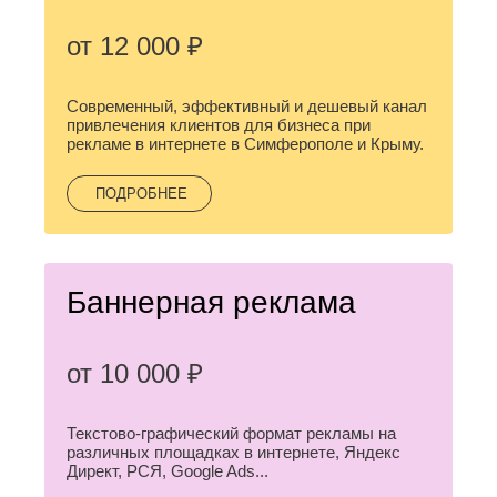
Джанкой
Ростов-
Дзержинск
на-
от 12 000 ₽
Дону
Димитровград
Рыбинск
Е
Рязань
Современный, эффективный и дешевый канал
Евпатория
С
привлечения клиентов для бизнеса при
Екатеринбург
рекламе в интернете в Симферополе и Крыму.
Салават
Елец
Самара
Ессентуки
ПОДРОБНЕЕ
Санкт-
Ж
Петербург
Саранск
Жуковский
Сарапул
З
Саратов
Баннерная реклама
Севастополь
Златоуст
Сергиев
И
Посад
Серпухов
от 10 000 ₽
Иваново
Симферополь
Ижевск
Смоленск
Й
Текстово-графический формат рекламы на
Сочи
различных площадках в интернете, Яндекс
Ставрополь
Йошкар-
Директ, РСЯ, Google Ads...
Старый
Ола
Оскол