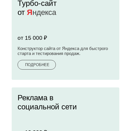
Турбо-сайт
Хасавюрт
Липецк
Химки
Люберцы
от
Я
ндекса
Ч
М
Чебоксары
Магнитогорск
Челябинск
Майкоп
Череповец
от 15 000 ₽
Махачкала
Черкесск
Миасс
Конструктор сайта от Яндекса для быстрого
Москва
Ш
старта и тестирования продаж.
Мурманск
Шахты
Муром
ПОДРОБНЕЕ
Мытищи
Э
Н
Электросталь
Энгельс
Набережные
Челны
Я
Нальчик
Реклама в
Ялта
Невинномысск
социальной сети
Ярославль
Нефтекамск