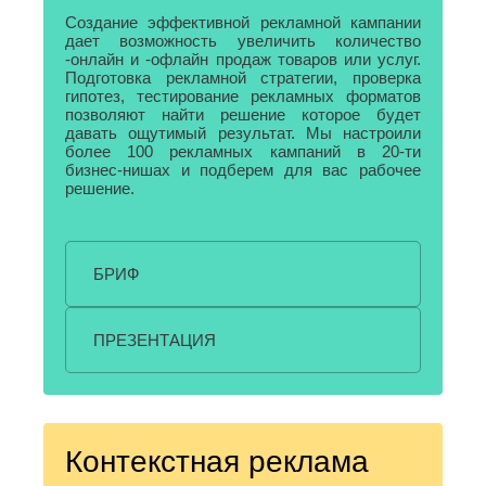
О
Березники
Создание эффективной рекламной кампании
Благовещенск
дает возможность увеличить количество
Обнинск
-онлайн и -офлайн продаж товаров или услуг.
Брянск
Одинцово
Подготовка рекламной стратегии, проверка
Октябрьский
В
гипотез, тестирование рекламных форматов
Омск
позволяют найти решение которое будет
Великий
Орел
давать ощутимый результат. Мы настроили
Новгород
более 100 рекламных кампаний в 20-ти
Оренбург
Владикавказ
бизнес-нишах и подберем для вас рабочее
Орехово-
Владимир
решение.
Зуево
Волгоград
Орск
Волгодонск
П
Волжск
Волжский
БРИФ
Пенза
Вологда
Первоуральск
Воронеж
Пермь
ПРЕЗЕНТАЦИЯ
Петрозаводск
Г
Подольск
Геленджик
Псков
Грозный
Пушкино
Пятигорск
Д
Контекстная реклама
Р
Дербент