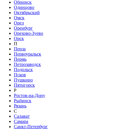
Обнинск
Одинцово
Октябрьский
Омск
Орел
Оренбург
Орехово-Зуево
Орск
П
Пенза
Первоуральск
Пермь
Петрозаводск
Подольск
Псков
Пушкино
Пятигорск
Р
Ростов-на-Дону
Рыбинск
Рязань
С
Салават
Самара
Санкт-Петербург