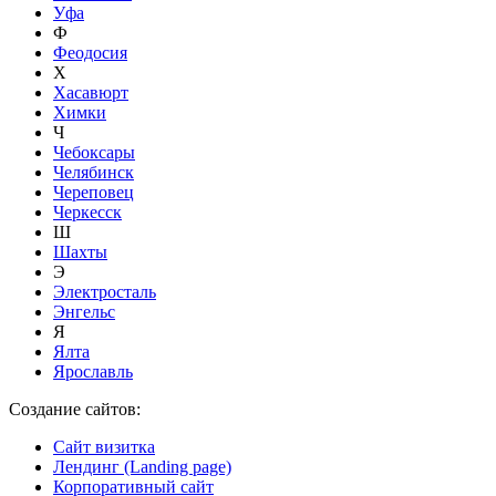
Уфа
Ф
Феодосия
Х
Хасавюрт
Химки
Ч
Чебоксары
Челябинск
Череповец
Черкесск
Ш
Шахты
Э
Электросталь
Энгельс
Я
Ялта
Ярославль
Создание сайтов:
Сайт визитка
Лендинг (Landing page)
Корпоративный сайт