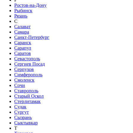
Ростов-на-Дону
Рыбинск
Рязань
С
Салават
Самара
Санкт-Петербург
Саранск
Сарапул
Саратов
Севастополь
Сергиев Посад
Серпухов
Симферополь
Смоленск
Сочи
Ставрополь
Старый Оскол
Стерлитамак
Судак
Сургут
Сызрань
Сыктывкар
Т