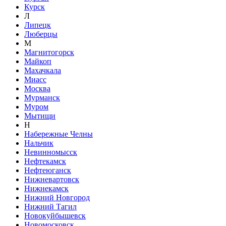
Курск
Л
Липецк
Люберцы
М
Магнитогорск
Майкоп
Махачкала
Миасс
Москва
Мурманск
Муром
Мытищи
Н
Набережные Челны
Нальчик
Невинномысск
Нефтекамск
Нефтеюганск
Нижневартовск
Нижнекамск
Нижний Новгород
Нижний Тагил
Новокуйбышевск
Новомосковск