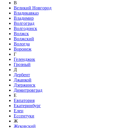
В
Великий Новгород
Владикавказ
Владимир
Волгоград
Волгодонск
Волжск
Волжский
Вологда
Воронеж
Г
Геленджик
Грозный
Д
Дербент
Джанкой
Дзержинск
Димитровград
Е
Евпатория
Екатеринбург
Елец
Ессентуки
Ж
Жуковский