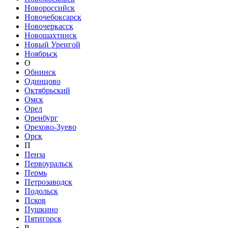
Новороссийск
Новочебоксарск
Новочеркасск
Новошахтинск
Новый Уренгой
Ноябрьск
О
Обнинск
Одинцово
Октябрьский
Омск
Орел
Оренбург
Орехово-Зуево
Орск
П
Пенза
Первоуральск
Пермь
Петрозаводск
Подольск
Псков
Пушкино
Пятигорск
Р