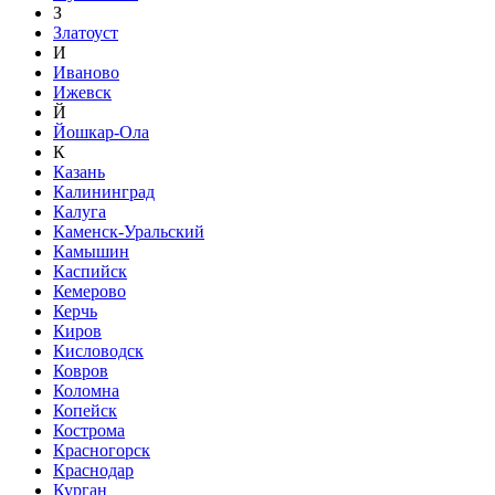
З
Златоуст
И
Иваново
Ижевск
Й
Йошкар-Ола
К
Казань
Калининград
Калуга
Каменск-Уральский
Камышин
Каспийск
Кемерово
Керчь
Киров
Кисловодск
Ковров
Коломна
Копейск
Кострома
Красногорск
Краснодар
Курган