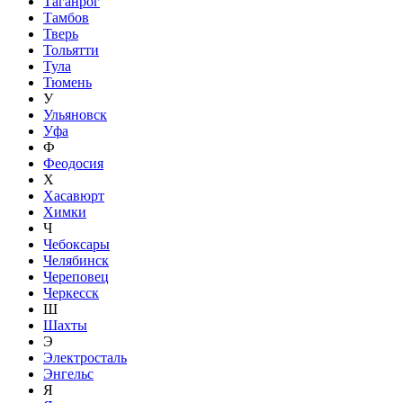
Таганрог
Тамбов
Тверь
Тольятти
Тула
Тюмень
У
Ульяновск
Уфа
Ф
Феодосия
Х
Хасавюрт
Химки
Ч
Чебоксары
Челябинск
Череповец
Черкесск
Ш
Шахты
Э
Электросталь
Энгельс
Я