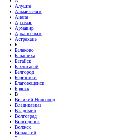
А
Алушта
Альметьевск
Анапа
Арзамас
Армавир
Архангельск
Астрахань
Б
Балаково
Балашиха
Батайск
Бахчисарай
Белгород
Березники
Благовещенск
Брянск
В
Великий Новгород
Владикавказ
Владимир
Волгоград
Волгодонск
Волжск
Волжский