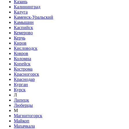
Казань
Калининград
Калуга
Каменск-Уральский
Камышин
Каспийск
Кемерово
Керчь
Киров
Кисловодск
Ковров
Коломна
Копейск
Кострома
Красногорск
Краснодар
Курган
Курск
Л
Липецк
Люберцы
М
Магнитогорск
Майкоп
Махачкала