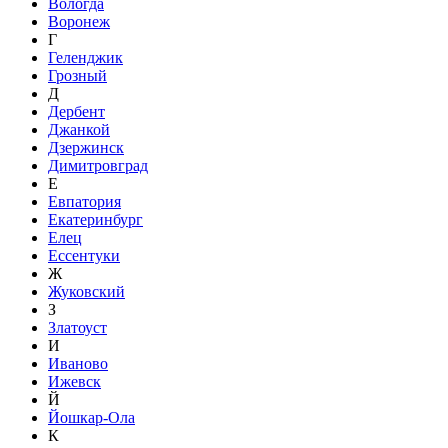
Вологда
Воронеж
Г
Геленджик
Грозный
Д
Дербент
Джанкой
Дзержинск
Димитровград
Е
Евпатория
Екатеринбург
Елец
Ессентуки
Ж
Жуковский
З
Златоуст
И
Иваново
Ижевск
Й
Йошкар-Ола
К