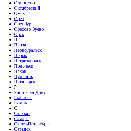
Одинцово
Октябрьский
Омск
Орел
Оренбург
Орехово-Зуево
Орск
П
Пенза
Первоуральск
Пермь
Петрозаводск
Подольск
Псков
Пушкино
Пятигорск
Р
Ростов-на-Дону
Рыбинск
Рязань
С
Салават
Самара
Санкт-Петербург
Саранск