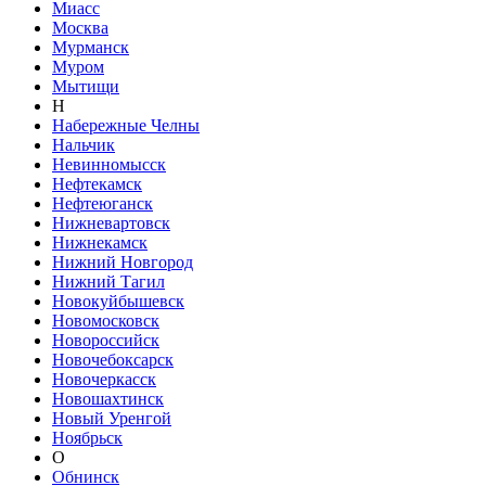
Миасс
Москва
Мурманск
Муром
Мытищи
Н
Набережные Челны
Нальчик
Невинномысск
Нефтекамск
Нефтеюганск
Нижневартовск
Нижнекамск
Нижний Новгород
Нижний Тагил
Новокуйбышевск
Новомосковск
Новороссийск
Новочебоксарск
Новочеркасск
Новошахтинск
Новый Уренгой
Ноябрьск
О
Обнинск