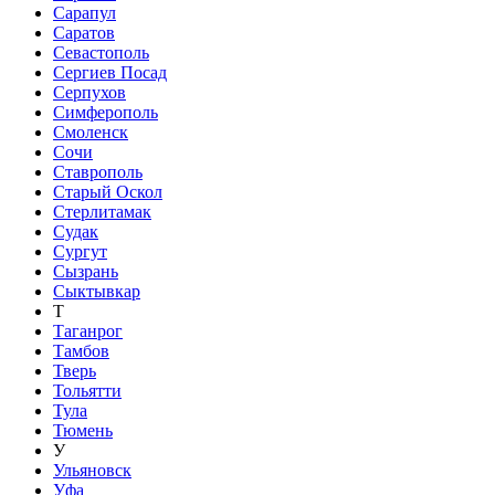
Сарапул
Саратов
Севастополь
Сергиев Посад
Серпухов
Симферополь
Смоленск
Сочи
Ставрополь
Старый Оскол
Стерлитамак
Судак
Сургут
Сызрань
Сыктывкар
Т
Таганрог
Тамбов
Тверь
Тольятти
Тула
Тюмень
У
Ульяновск
Уфа