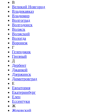
В
Великий Новгород
Владикавказ
Владимир
Волгоград
Волгодонск
Волжск
Волжский
Вологда
Воронеж
Г
Геленджик
Грозный
Д
Дербент
Джанкой
Дзержинск
Димитровград
Е
Евпатория
Екатеринбург
Елец
Ессентуки
Ж
Жуковский