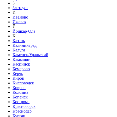
З
Златоуст
И
Иваново
Ижевск
Й
Йошкар-Ола
К
Казань
Калининград
Калуга
Каменск-Уральский
Камышин
Каспийск
Кемерово
Керчь
Киров
Кисловодск
Ковров
Коломна
Копейск
Кострома
Красногорск
Краснодар
Курган