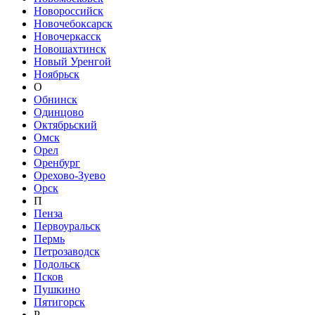
Новороссийск
Новочебоксарск
Новочеркасск
Новошахтинск
Новый Уренгой
Ноябрьск
О
Обнинск
Одинцово
Октябрьский
Омск
Орел
Оренбург
Орехово-Зуево
Орск
П
Пенза
Первоуральск
Пермь
Петрозаводск
Подольск
Псков
Пушкино
Пятигорск
Р