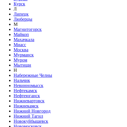
Курск
Л
Липецк
Люберцы
М
Магнитогорск
Майкоп
Махачкала
Миасс
Москва
Мурманск
Муром
Мытищи
Н
Набережные Челны
Нальчик
Невинномысск
Нефтекамск
Нефтеюганск
Нижневартовск
Нижнекамск
Нижний Новгород
Нижний Тагил
Новокуйбышевск
Новомосковск