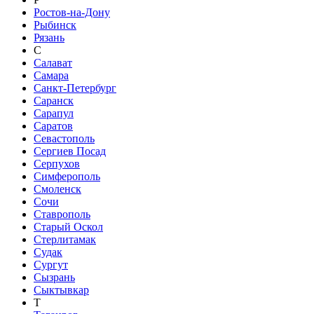
Ростов-на-Дону
Рыбинск
Рязань
С
Салават
Самара
Санкт-Петербург
Саранск
Сарапул
Саратов
Севастополь
Сергиев Посад
Серпухов
Симферополь
Смоленск
Сочи
Ставрополь
Старый Оскол
Стерлитамак
Судак
Сургут
Сызрань
Сыктывкар
Т