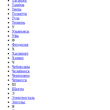
Таганрог
Тамбов
Тверь
Тольятти
Тула
Тюмень
У
Ульяновск
Уфа
Ф
Феодосия
Х
Хасавюрт
Химки
Ч
Чебоксары
Челябинск
Череповец
Черкесск
Ш
Шахты
Э
Электросталь
Энгельс
Я