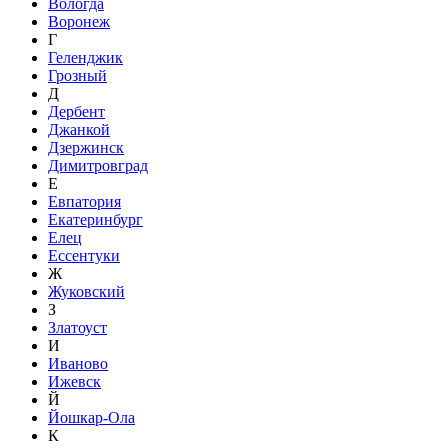
Вологда
Воронеж
Г
Геленджик
Грозный
Д
Дербент
Джанкой
Дзержинск
Димитровград
Е
Евпатория
Екатеринбург
Елец
Ессентуки
Ж
Жуковский
З
Златоуст
И
Иваново
Ижевск
Й
Йошкар-Ола
К