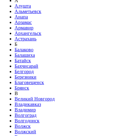
А
Алушта
Альметьевск
Анапа
Арзамас
Армавир
Архангельск
Астрахань
Б
Балаково
Балашиха
Батайск
Бахчисарай
Белгород
Березники
Благовещенск
Брянск
В
Великий Новгород
Владикавказ
Владимир
Волгоград
Волгодонск
Волжск
Волжский