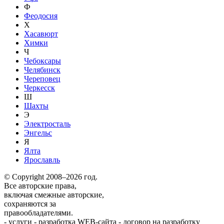
Ф
Феодосия
Х
Хасавюрт
Химки
Ч
Чебоксары
Челябинск
Череповец
Черкесск
Ш
Шахты
Э
Электросталь
Энгельс
Я
Ялта
Ярославль
© Copyright 2008–2026 год.
Все авторские права,
включая смежные авторские,
сохраняются за
правообладателями.
-
услуги
-
разработка WEB-сайта
-
договор на разработку