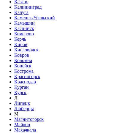
Казань
Калининград
Калуга
Каменск-Уральский
Камышин
Каспийск
Кемерово
Керчь
Киров
Кисловодск
Ковров
Коломна
Копейск
Кострома
Красногорск
Краснодар
Курган
Курск
Л
Липецк
Люберцы
М
Магнитогорск
Майкоп
Махачкала