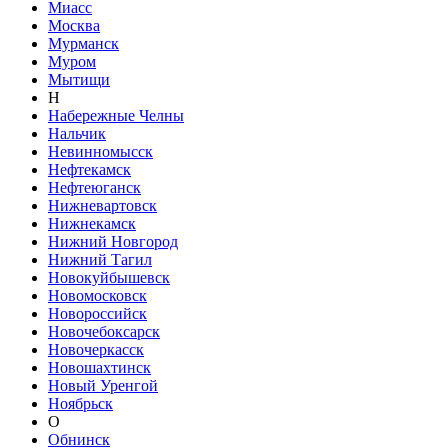
Миасс
Москва
Мурманск
Муром
Мытищи
Н
Набережные Челны
Нальчик
Невинномысск
Нефтекамск
Нефтеюганск
Нижневартовск
Нижнекамск
Нижний Новгород
Нижний Тагил
Новокуйбышевск
Новомосковск
Новороссийск
Новочебоксарск
Новочеркасск
Новошахтинск
Новый Уренгой
Ноябрьск
О
Обнинск