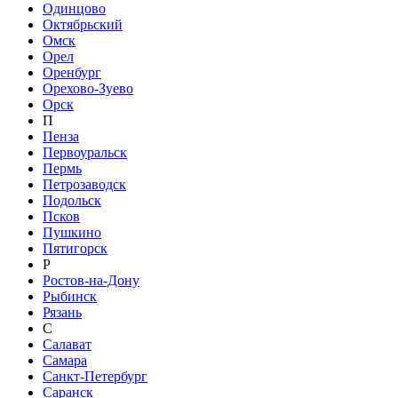
Одинцово
Октябрьский
Омск
Орел
Оренбург
Орехово-Зуево
Орск
П
Пенза
Первоуральск
Пермь
Петрозаводск
Подольск
Псков
Пушкино
Пятигорск
Р
Ростов-на-Дону
Рыбинск
Рязань
С
Салават
Самара
Санкт-Петербург
Саранск