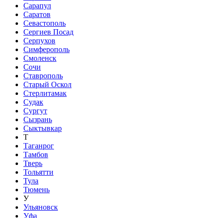
Сарапул
Саратов
Севастополь
Сергиев Посад
Серпухов
Симферополь
Смоленск
Сочи
Ставрополь
Старый Оскол
Стерлитамак
Судак
Сургут
Сызрань
Сыктывкар
Т
Таганрог
Тамбов
Тверь
Тольятти
Тула
Тюмень
У
Ульяновск
Уфа